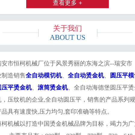
查看更多 +
关于我们
ABOUT US
市恒柯机械厂位于风景秀丽的东海之滨--瑞安市
业制造销售
全自动模切机
、
全自动烫金机
、
圆压平模
圆压平烫金机
、
滚筒烫金机
、全自动海德堡圆压平烫
机，压纹机的企业,全自动圆压平，销售的产品系列
产品具有速度快,压力均匀,套印准确等特点。
机械以打造中国烫金机械品牌为目标，竭力为广