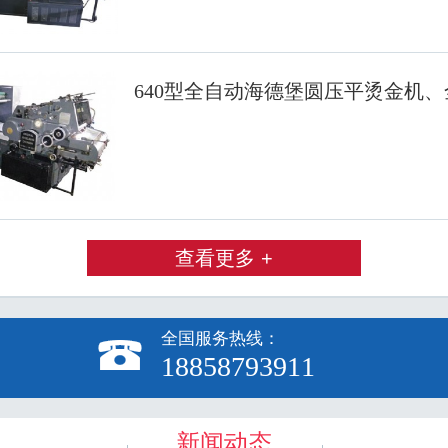
640型全自动海德堡圆压平烫金机
查看更多 +
全国服务热线：

18858793911
新闻动态