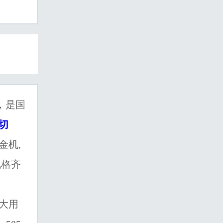
，是国
切
金机,
规格齐
大用