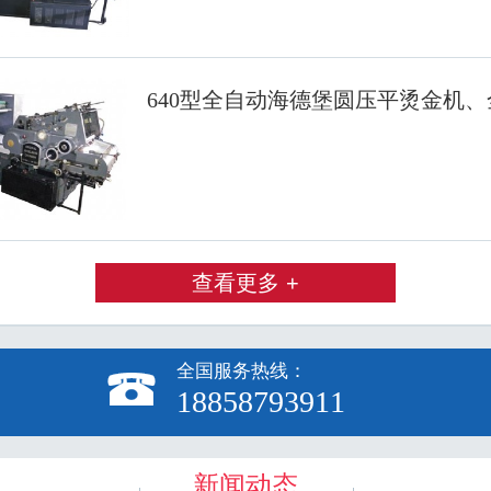
640型全自动海德堡圆压平烫金机
查看更多 +
全国服务热线：

18858793911
新闻动态