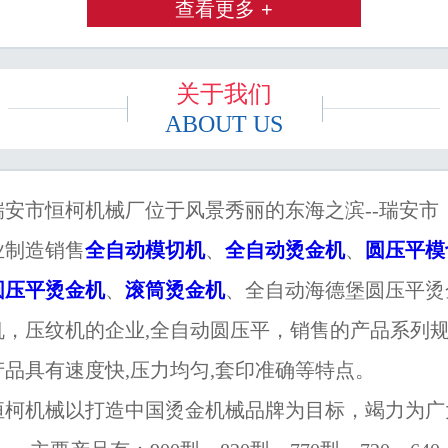
查看更多 +
关于我们
ABOUT US
市恒柯机械厂位于风景秀丽的东海之滨--瑞安市
业制造销售
全自动模切机
、
全自动烫金机
、
圆压平模
圆压平烫金机
、
滚筒烫金机
、全自动海德堡圆压平烫
机，压纹机的企业,全自动圆压平，销售的产品系列
产品具有速度快,压力均匀,套印准确等特点。
机械以打造中国烫金机械品牌为目标，竭力为广