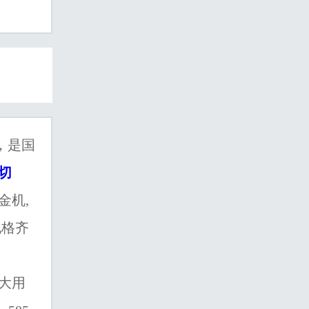
，是国
切
金机,
规格齐
大用