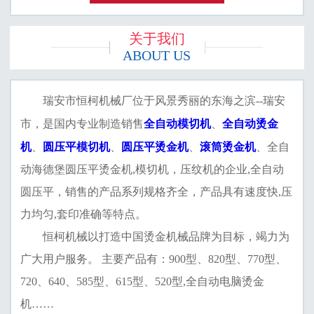
关于我们
ABOUT US
瑞安市恒柯机械厂位于风景秀丽的东海之滨--瑞安
全自动模切机
全自动烫金
市，是国内专业制造销售
、
机
圆压平模切机
圆压平烫金机
滚筒烫金机
、
、
、
、全自
动海德堡圆压平烫金机,模切机，压纹机的企业,全自动
圆压平，销售的产品系列规格齐全，产品具有速度快,压
力均匀,套印准确等特点。
恒柯机械以打造中国烫金机械品牌为目标，竭力为
广大用户服务。 主要产品有：900型、820型、770型、
720、640、585型、615型、520型,全自动电脑烫金
机……