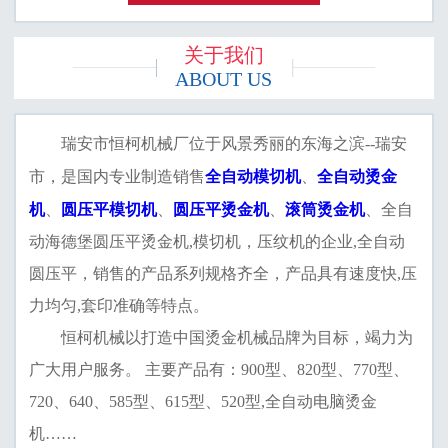
关于我们
ABOUT US
瑞安市恒柯机械厂位于风景秀丽的东海之滨--瑞安
全自动模切机
全自动烫金
市，是国内专业制造销售
、
机
圆压平模切机
圆压平烫金机
滚筒烫金机
、
、
、
、全自
动海德堡圆压平烫金机,模切机，压纹机的企业,全自动
圆压平，销售的产品系列规格齐全，产品具有速度快,压
力均匀,套印准确等特点。
恒柯机械以打造中国烫金机械品牌为目标，竭力为
广大用户服务。 主要产品有：900型、820型、770型、
720、640、585型、615型、520型,全自动电脑烫金
机……