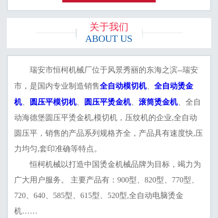
关于我们
ABOUT US
瑞安市恒柯机械厂位于风景秀丽的东海之滨--瑞安
全自动模切机
全自动烫金
市，是国内专业制造销售
、
机
圆压平模切机
圆压平烫金机
滚筒烫金机
、
、
、
、全自
动海德堡圆压平烫金机,模切机，压纹机的企业,全自动
圆压平，销售的产品系列规格齐全，产品具有速度快,压
力均匀,套印准确等特点。
恒柯机械以打造中国烫金机械品牌为目标，竭力为
广大用户服务。 主要产品有：900型、820型、770型、
720、640、585型、615型、520型,全自动电脑烫金
机……