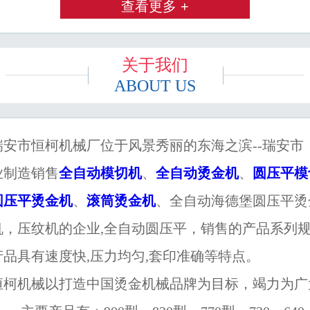
查看更多 +
关于我们
ABOUT US
市恒柯机械厂位于风景秀丽的东海之滨--瑞安市
业制造销售
全自动模切机
、
全自动烫金机
、
圆压平模
圆压平烫金机
、
滚筒烫金机
、全自动海德堡圆压平烫
机，压纹机的企业,全自动圆压平，销售的产品系列
产品具有速度快,压力均匀,套印准确等特点。
机械以打造中国烫金机械品牌为目标，竭力为广