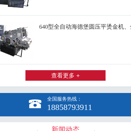
640型全自动海德堡圆压平烫金机
查看更多 +
全国服务热线：

18858793911
新闻动态