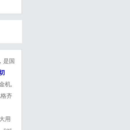
，是国
切
金机,
规格齐
大用